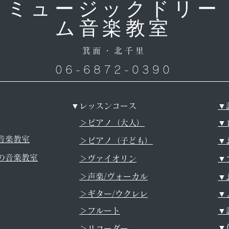
ミュージックドリー
ム音楽教室
箕面・北千里
06-6872-0390
▼レッスンコース
▼
＞ピアノ（大人）
▼
音楽教室
＞ピアノ（子ども）
​
の音楽教室
＞ヴァイオリン
​
＞声楽/ヴォーカル
▼
＞ギター/ウクレレ
▼
＞フルート
▼
▼
＞リコーダー