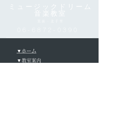
ミュージックドリーム
音楽教室
箕面・北千里
06-6872-0390
レッスン室のご案内【箕
新年あけまして
面教室編】
うございます
▼ホーム
▼教室案内
＞大人のための音楽教室
＞子どものための音楽教室
▼アクセス
＞箕面教室
＞北千里教室
▼講師紹介
▼レンタルルーム