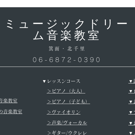
ミュージックドリー
ム音楽教室
箕面・北千里
06-6872-0390
▼レッスンコース
▼
＞ピアノ（大人）
▼
音楽教室
＞ピアノ（子ども）
​
の音楽教室
＞ヴァイオリン
​
＞声楽/ヴォーカル
▼
＞ギター/ウクレレ
▼